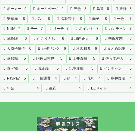
ポーカー
9
ホームページ
9
三色
8
為替
8
旅行
8
安藤満
8
ポン
8
福本信行
8
面子
8
一色
7
NISA
7
チー
7
リーチ
7
ポイント
7
カンチャン
7
危険牌
6
むこうぶち
6
堀内正人
6
来賀友志
6
天獅子悦也
6
麻雀リンク
6
滝沢和典
6
まとめ記事
5
豆知識
5
阿佐田哲也
5
土井泰昭
5
佐々木寿人
5
食べ物
5
荒正義
5
記事達成
5
ペンチャン
5
PayPay
5
一気通貫
4
筋
4
花札
4
多井隆晴
4
年金
4
迷彩
4
ECサイト
4