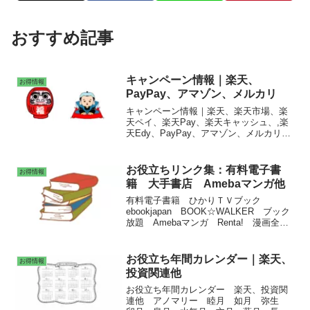
おすすめ記事
キャンペーン情報｜楽天、
お得情報
PayPay、アマゾン、メルカリ
キャンペーン情報｜楽天、楽天市場、楽
天ペイ、楽天Pay、楽天キャッシュ、,楽
天Edy、PayPay、アマゾン、メルカリ、
スギ薬局、イエローハット、ブックオ
フ、ファミリーマート、セブンイレブ
ン、コロワイド キャンペーン情報まと
お役立ちリンク集：有料電子書
お得情報
め
籍 大手書店 Amebaマンガ他
有料電子書籍 ひかりＴＶブック
ebookjapan BOOK☆WALKER ブック
放題 Amebaマンガ Renta! 漫画全巻
専門書店 DMMブックス 大手書店 丸
善・ジュンク堂書店 紀伊國屋書店
お役立ち年間カレンダー｜楽天、
お得情報
投資関連他
お役立ち年間カレンダー 楽天、投資関
連他 アノマリー 睦月 如月 弥生