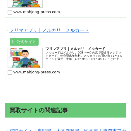
本ひとみ・船戸与一・真山仁・森巣博・森博嗣・山田風太
郎・吉川英治
www.mahjong-press.com
・
フリマアプリ｜メルカリ メルカード
フリマアプリ｜メルカリ メルカード
メルカードはメルカリ、JCBマークの店で使えるクレジッ
トカード。年会費永年無料。メルカリでの買い物：1〜4％
ポイント還元。半年（4/1〜9/30,10/1〜3/31）ごとに上
限。メルカリ Shops 以外： 3万ポイント。メルカリ
Shops ： 3万ポイント。還元率は利用状況によってAIが判
断し、詳細非公開。JCBマークでの買い物：1％ポイント還
www.mahjong-press.com
元。毎月8日はさらに8%加算。3,750円の買い物で上限
300ポイント。
買取サイトの関連記事
・
買取サイト｜専門書、大学教科書、医学書｜専門書アカ