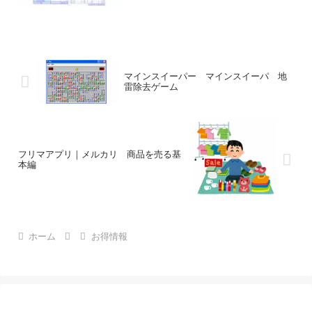
がいるときに加算される年金。振替加算
３営業日基準によれば、8月3日の介入で
とは、配偶者が老齢基礎年金を受けられ
３回目で終了になるが、罰則無しのた
る場合、一定の基準により配偶者自身の
め、介入不可能ではない。追加介入の可
老齢基礎年金の額に加算がされる年金。
能性は残る。
マインスイーパー マインスイーパ 地
雷除去ゲーム
フリマアプリ｜メルカリ 商品を売る基
本編
ホーム
お得情報