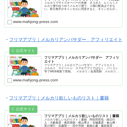
メルカリでサイズオーバーの失敗 ネコポス らくらくメ
ルカリ便やゆうゆうメルカリ便で、２個口配送はできな
い。取引相手がキャンセルに同意すると、キャンセルがで
きる。宅急便60サイズ。配送料及び販売手数料を差し引い
て、最終利益が赤字になった場合、何度も繰り返すとペナ
ルティになって、メルカリ事務局から無期限利用停止され
www.mahjong-press.com
る恐れがある。
・
フリマアプリ｜メルカリアンバサダー アフィリエイト
フリマアプリ｜メルカリアンバサダー アフィリ
エイト
フリマアプリ｜メルカリアンバサダー アフィリエイト
メルカリ マイページ スマホアプリではなく、パソコン
等でWEB画面で登録。 メルカリ｜会員登録 メルカリ｜
会員登録でポイントゲット #麻雀プレスSHOP
www.mahjong-press.com
・
フリマアプリ｜メルカリ欲しいものリスト｜書籍
フリマアプリ｜メルカリ欲しいものリスト｜書籍
メルカリ欲しいものリスト｜書籍 阿佐田哲也・綾辻行
人・大藪春彦・奥田英朗・梶山季之・京極夏彦・倉山満・
黒川博行・佐藤賢一・田中芳樹・柘植久慶・服部真澄・藤