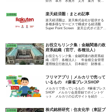
卯月 皐月 水無月 文月 葉月 長
月 神無月 霜月 師走 ・12月31日翌
6:00（日本時間1月1日6:00）は、米国市
場最終取引日 。 ・1月3日は、米国市場
楽天経済圏：まとめ記事
お得情報
取引開始日。
楽天経済圏は、楽天株式会社が提供する
多種多様なサービスで構成する経済圏
Super Point Screen 楽天公式ポイ活アプ
リ 楽天ポイント二重取り 楽天カードか
らチャージして楽天ペイ ふるさと納
税 楽天市場でのショッピングなら、ご
利用額の1%分をポイントバックするハピ
お役立ちリンク集：金融関連の政
お得情報
タス経由で決まり RaCoupon（ラ・クー
府系組織（官庁、各種法人）
ポン）は、楽天グループで利用できるク
お役立ちリンク集：金融関連の政府系組
ーポンサービス 楽天マガジン ラクマ
織（官庁、各種法人） 年金積立金管理
運用独立行政法人 日本銀行 財務省
経済産業省 金融庁 大量保有報告書
ＥＳＧ スチュワードシップ
フリマアプリ｜メルカリで売って
お得情報
いるもの #麻雀プレスSHOP
メルカリで売っているもの #麻雀プレス
SHOP メルカリ会員登録でポイントゲ
ット メルカリの公式サイトを紹介 公
式ブログ、メルカリShops、フリーワー
ドから探す、メルカリ規約
株式銘柄研究：住友化学（東証プ
お得情報