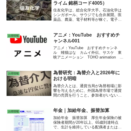
ライム 銘柄コード4005）
住友化学は、総合化学大手。石油化学は
シンガポール、サウジでも合弁展開。医
薬品、農薬、電子材料等が稼ぐ。電子材
料がディスプレー用数量下振れで後退。
石化は市況軟化をサウジ合弁好調で補え
ず。医薬反落。ただ、車用が後半復調。
アニメ：YouTube おすすめチ
お得情報
農薬が南米軸に上振れ底上げ。前号より
ャンネル001
営業減益幅縮小。為替差益一転増。増収
増益を予想。
アニメ：YouTube おすすめチャンネ
ル 雉猫はな カムイ外伝、サスケ 東
映アニメーション TOHO animation
【フジテレビ】アニメ公式チャンネル
KADOKAWAanime 京アニチャンネル
TMSアニメ公式チャンネル
為替研究：為替介入と2026年に
お得情報
NBCUniversal Anime/Music
おける明暗
為替介入とは、通貨当局が為替相場に影
響を与えるために、外国為替市場で通貨
間の売買を行うこと。参加者がいない時
間帯で為替介入すると効果が高い。
（例）夜間、早朝、大型連休、週末直
前、金曜日。「口先介入」とは、通貨売
年金｜加給年金、振替加算
お得情報
買は行わずに言葉だけで外国為替相場の
加給年金 振替加算 厚生年金保険の被
動きを変えようとすること。レートチェ
保険者期間が20年以上、65歳到達時点
ックとは、中央銀行が主要な金融機関に
で、生計を維持している配偶者または子
為替相場の水準を照会すること。IMFの