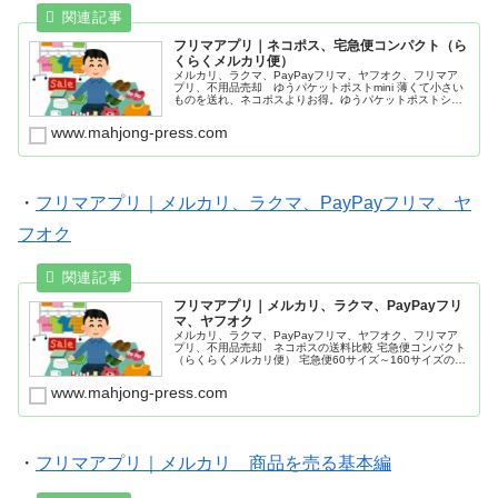
フリマアプリ｜ネコポス、宅急便コンパクト（ら
くらくメルカリ便）
メルカリ、ラクマ、PayPayフリマ、ヤフオク、フリマア
プリ、不用品売却 ゆうパケットポストmini 薄くて小さい
ものを送れ、ネコポスよりお得。ゆうパケットポストシー
ルで、４㎝の厚さが送れる。ネコポスの送料比較 宅急便コ
ンパクト（らくらくメルカリ便） 宅急便60サイズ～160サ
www.mahjong-press.com
イズのサイズ 専用薄型BOX、クラフト紙宅配袋、段ボール
箱 厚さ測定定規
・
フリマアプリ｜メルカリ、ラクマ、PayPayフリマ、ヤ
フオク
フリマアプリ｜メルカリ、ラクマ、PayPayフリ
マ、ヤフオク
メルカリ、ラクマ、PayPayフリマ、ヤフオク、フリマア
プリ、不用品売却 ネコポスの送料比較 宅急便コンパクト
（らくらくメルカリ便） 宅急便60サイズ～160サイズのサ
イズ 専用薄型BOX、クラフト紙宅配袋、段ボール箱 厚さ
測定定規 リサイクル
www.mahjong-press.com
・
フリマアプリ｜メルカリ 商品を売る基本編