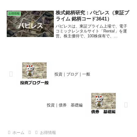
店舗の営業時間
株式銘柄研究：パピレス（東証プ
お得情報
ライム 銘柄コード3641）
パピレスは、東証プライム上場で、電子
コミックレンタルサイト「Renta!」を運
営。株主優待で、100株保有で、
「Renta!」で使えるギフトコードが貰え
る。パピルス[papyrus]とは、（古代エジ
プト）葦で作った紙。
投資｜ブログ｜一般
投資｜債券 基礎編
ホーム
お得情報