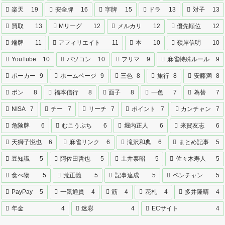
楽天
19
安全牌
16
字牌
15
ドラ
13
対子
13
買取
13
Mリーグ
12
メルカリ
12
優先順位
12
端牌
11
アフィリエイト
11
本
10
嶺岸信明
10
YouTube
10
パソコン
10
フリマ
9
麻雀特殊ルール
9
ポーカー
9
ホームページ
9
三色
8
旅行
8
安藤満
8
ポン
8
福本信行
8
面子
8
一色
7
為替
7
NISA
7
チー
7
リーチ
7
ポイント
7
カンチャン
7
危険牌
6
むこうぶち
6
堀内正人
6
来賀友志
6
天獅子悦也
6
麻雀リンク
6
滝沢和典
6
まとめ記事
5
豆知識
5
阿佐田哲也
5
土井泰昭
5
佐々木寿人
5
食べ物
5
荒正義
5
記事達成
5
ペンチャン
5
PayPay
5
一気通貫
4
筋
4
花札
4
多井隆晴
4
年金
4
迷彩
4
ECサイト
4