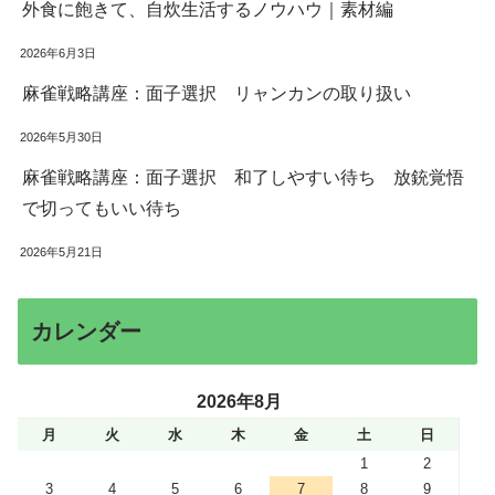
外食に飽きて、自炊生活するノウハウ｜素材編
2026年6月3日
麻雀戦略講座：面子選択 リャンカンの取り扱い
2026年5月30日
麻雀戦略講座：面子選択 和了しやすい待ち 放銃覚悟
で切ってもいい待ち
2026年5月21日
カレンダー
2026年8月
月
火
水
木
金
土
日
1
2
3
4
5
6
7
8
9