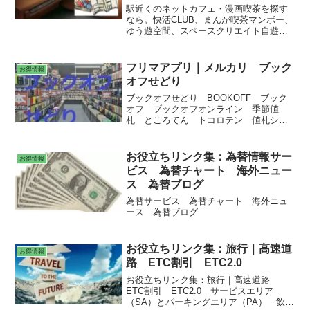
駅近くのネットカフェ・漫画喫茶を探す
なら。快活CLUB、まんが喫茶マンボー、
ゆう遊空間、スペースクリエイト自遊空
間、マンガ・ネット館、コミック・バス
ター、亜熱帯、まんが喫茶ログキャビ
ン。
フリマアプリ｜メルカリ ブック
お得情報
オフせどり
ブックオフせどり BOOKOFF ブック
オフ ブックオフオンライン 季節値
札 ところてん トコロテン 値札シー
ル 単C本 単Ｃ本 プロパー本 セット
本 ブックオフアプリ会員セール ウル
トラセール メルカリ
お役立ちリンク集：為替情報サー
お得情報
ビス 為替チャート 海外ニュー
ス 為替ブログ
為替サービス 為替チャート 海外ニュ
ース 為替ブログ
お役立ちリンク集：旅行｜高速道
お得情報
路 ETC割引 ETC2.0
お役立ちリンク集：旅行｜高速道路
ETC割引 ETC2.0 サービスエリア
（SA）とパーキングエリア（PA） 飲食