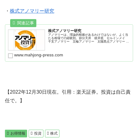
・
株式アノマリー研究
株式アノマリー研究
アノマリーは、理論的根拠があるわけではないが、よく当
たる相場での経験則。節分天井 彼岸底 セルインメイ
干支アノマリー 五輪アノマリー 太陽黒点アノマリー 米
国大統領選とＮＹダウ騰落率。
www.mahjong-press.com
【2022年12月30日現在。引用：楽天証券。投資は自己責
任で。】
お得情報
投資
株式