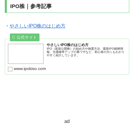
IPO株｜参考記事
・
やさしいIPO株のはじめ方
やさしいIPO株のはじめ方
IPO（新規公開株）の始め方や抽選方法、最新IPO銘柄情
報、当選確率アップの裏ワザなど、初心者の方にもわかり
やすく紹介しています。
www.ipokiso.com
ad