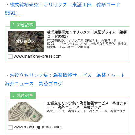
・
株式銘柄研究：オリックス（東証１部 銘柄コード
8591）
株式銘柄研究：オリックス（東証プライム 銘柄
コード8591）
株式銘柄研究：オリックス（東証１部 銘柄コード
8591） リース手始めに生保、不動産など多角化、海外展
開突出。エネルギー、空港運営。
www.mahjong-press.com
・
お役立ちリンク集：為替情報サービス 為替チャート
海外ニュース 為替ブログ
お役立ちリンク集：為替情報サービス 為替チャ
ート 海外ニュース 為替ブログ
為替サービス 為替チャート 海外ニュース 為替ブログ
www.mahjong-press.com