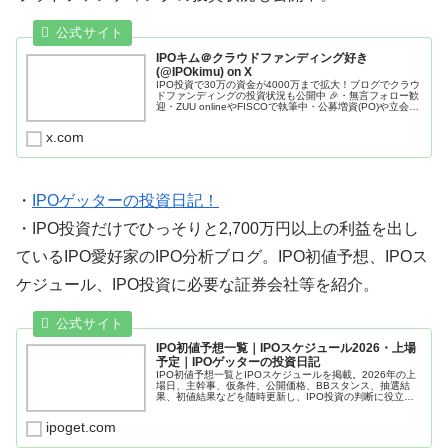
IPOキム＠クラウドファンディング好き
(@IPOkimu) on X
IPO投資で30万の資金が4000万まで拡大！ブログでクラウ
ドファンディングの投資状況も公開中 🎉・無言フォロー歓
迎・ZUU onlineやFISCOで執筆中・公募増資(PO)や立会外
分売も参加・IPOメインでクラファンはお小遣い稼ぎ・年
間...
x.com
・
IPOゲッターの投資日記！
・IPO投資だけでひっそりと2,700万円以上の利益を出し
ているIPO愛好家のIPO分析ブログ。IPO初値予想、IPOス
ケジュール、IPO投資に必要な証券会社等を紹介。
IPO初値予想一覧｜IPOスケジュール2026・上場
予定｜IPOゲッターの投資日記
IPO初値予想一覧とIPOスケジュールを掲載。2026年の上
場日、主幹事、仮条件、公開価格、BBスタンス、抽選結
果、初値結果などを随時更新し、IPO投資の判断に役立つ
情報をまとめています。
ipoget.com