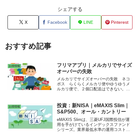
シェアする
X
Facebook
LINE
Pinterest
おすすめ記事
フリマアプリ｜メルカリでサイズ
お得情報
オーバーの失敗
メルカリでサイズオーバーの失敗 ネコ
ポス らくらくメルカリ便やゆうゆうメ
ルカリ便で、２個口配送はできない。取
引相手がキャンセルに同意すると、キャ
ンセルができる。宅急便60サイズ。配送
料及び販売手数料を差し引いて、最終利
投資：新NISA｜eMAXIS Slim｜
お得情報
益が赤字になった場合、何度も繰り返す
S&P500、オール・カントリー
とペナルティになって、メルカリ事務局
から無期限利用停止される恐れがある。
eMAXIS Slimは、三菱UFJ国際投信が運
用を手がけているインデックスファンド
シリーズ。業界最低水準の運用コストを
将来にわたってめざし続けるファンド。
米国株式（S&P500）は、米国S&P500指