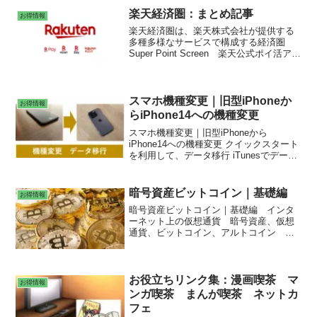
数に連動する投資。全世界株式（オー
楽天経済圏：まとめ記事
お得情報
ル・カントリー）は、日本を含む先進国
楽天経済圏は、楽天株式会社が提供する
および新興国の株式市場の値動きに連動
多種多様なサービスで構成する経済圏
して投資。米国約60％。「オルカン」と
Super Point Screen 楽天公式ポイ活アプ
言われている。
リ 楽天ポイント二重取り 楽天カードか
らチャージして楽天ペイ ふるさと納
税 楽天市場でのショッピングなら、ご
利用額の1%分をポイントバックするハピ
スマホ機種変更｜旧型iPhoneか
お得情報
タス経由で決まり RaCoupon（ラ・クー
らiPhone14への機種変更
ポン）は、楽天グループで利用できるク
スマホ機種変更｜旧型iPhoneから
ーポンサービス 楽天マガジン ラクマ
iPhone14への機種変更 クイックスタート
を利用して、データ移行 iTunesでデータ
をiPhoneに復元 iCloudから既存したデー
タをiPhone14へ移行 機種変更の感想 メ
ルカリで売却処分 ネットワーク利用制限
暗号資産ビットコイン｜基礎編
お得情報
の確認 アクティベーションロック解除
暗号資産ビットコイン｜基礎編 インタ
SIMロック解除 初期化
ーネット上の仮想通貨 暗号資産、仮想
通貨、ビットコイン、アルトコイン 暗
号資産に係る税金は雑所得 イーサリア
ム（ETH）,リップル（XRP）,ライトコイ
ン（LTC）,ポルカドット（DOT）,エンジ
ンコイン（ENJ）,オーエムジー（OMG）
お役立ちリンク集：漫画喫茶 マ
お得情報
ンガ喫茶 まんが喫茶 ネットカ
フェ