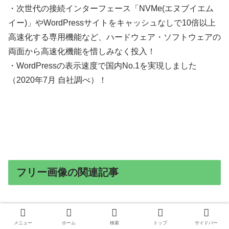
・次世代の接続インターフェース「NVMe(エヌブイエム
イー)」やWordPressサイトをキャッシュなしで10倍以上
高速化する専用機能など、ハードウェア・ソフトウェアの
両面から高速化機能を惜しみなく投入！
・WordPressの表示速度で国内No.1を実現しました
（2020年7月 自社調べ）！
フリー画像の関連記事
・
WordPress：ホームページ運用｜AMP警告 画像の推
奨幅
メニュー
ホーム
検索
トップ
サイドバー