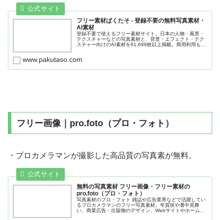
フリー素材ぱくたそ - 登録不要の無料写真素材・
AI素材
登録不要で使えるフリー素材サイト。日本の人物・風景・
テクスチャーなどの写真素材と、背景・エフェクト・テク
スチャー向けのAI素材を61,699枚以上掲載。商用利用も無
料でダウンロードできます。
www.pakutaso.com
フリー画像｜pro.foto（プロ・フォト）
・プロカメラマンが撮影した高品質の写真素が無料。
無料の写真素材 フリー画像・フリー素材の
pro.foto（プロ・フォト）
写真素材のプロ・フォト 雑誌や広告業界などで活躍してい
るプロカメラマンのフリー写真素材。年賀状や暑中見舞
い、商業広告・出版物のデザイン、Webサイトやホームペ
ージの制作、TV番組やCMの映像製作に使える高解像度・