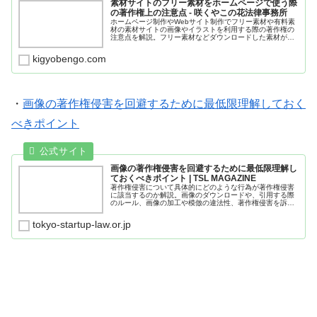
素材サイトのフリー素材をホームページで使う際
の著作権上の注意点 - 咲くやこの花法律事務所
ホームページ制作やWebサイト制作でフリー素材や有料素
材の素材サイトの画像やイラストを利用する際の著作権の
注意点を解説。フリー素材などダウンロードした素材が著
作権を侵害していないかや、利用前に確認すべきポイン
ト、また著作権侵害トラブルに備え...
kigyobengo.com
・
画像の著作権侵害を回避するために最低限理解しておく
べきポイント
画像の著作権侵害を回避するために最低限理解し
ておくべきポイント | TSL MAGAZINE
著作権侵害について具体的にどのような行為が著作権侵害
に該当するのか解説。画像のダウンロードや、引用する際
のルール、画像の加工や模倣の違法性、著作権侵害を訴え
るための法的手段などについて解説します。
tokyo-startup-law.or.jp