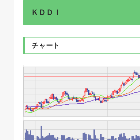
ＫＤＤＩ
チャート