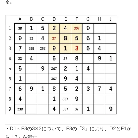
る。
・D1～F3の3✕3について、F3の「3」により、D2とF1か
ら「3」を消す。