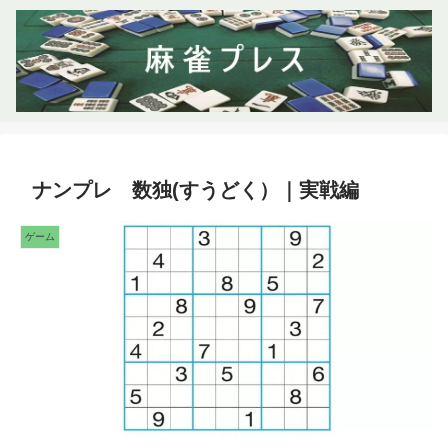
ナンプレ 数独(すうどく）｜実戦編
ゲーム