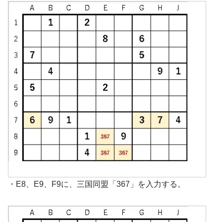
・E8、E9、F9に、三国同盟「367」を入力する。