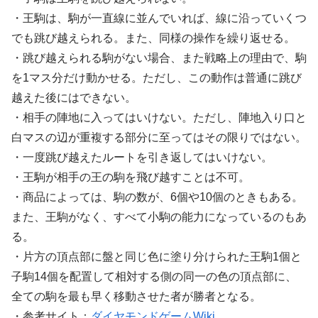
・王駒は、駒が一直線に並んでいれば、線に沿っていくつ
でも跳び越えられる。また、同様の操作を繰り返せる。
・跳び越えられる駒がない場合、また戦略上の理由で、駒
を1マス分だけ動かせる。ただし、この動作は普通に跳び
越えた後にはできない。
・相手の陣地に入ってはいけない。ただし、陣地入り口と
白マスの辺が重複する部分に至ってはその限りではない。
・一度跳び越えたルートを引き返してはいけない。
・王駒が相手の王の駒を飛び越すことは不可。
・商品によっては、駒の数が、6個や10個のときもある。
また、王駒がなく、すべて小駒の能力になっているのもあ
る。
・片方の頂点部に盤と同じ色に塗り分けられた王駒1個と
子駒14個を配置して相対する側の同一の色の頂点部に、
全ての駒を最も早く移動させた者が勝者となる。
・参考サイト：
ダイヤモンドゲームWiki