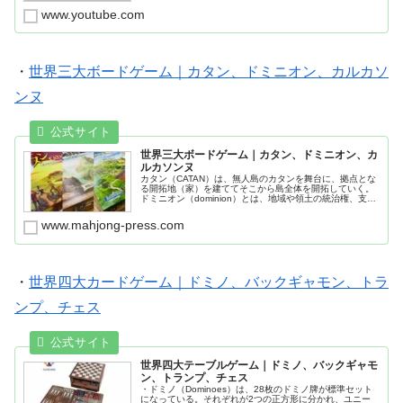
www.youtube.com
・
世界三大ボードゲーム｜カタン、ドミニオン、カルカソ
ンヌ
世界三大ボードゲーム｜カタン、ドミニオン、カ
ルカソンヌ
カタン（CATAN）は、無人島のカタンを舞台に、拠点とな
る開拓地（家）を建ててそこから島全体を開拓していく。
ドミニオン（dominion）とは、地域や領土の統治権、支配
権などの意味があり、プレイヤーは小国の領主として自分
の領土を拡張していき、最終的に最も多くの領地を手にし
www.mahjong-press.com
たプレイヤーの勝利となる。カルカソンヌ
（Carcassonne）は、古代ローマ時代、フランスの要塞都
市カルカソンヌをモチーフにしたゲームで、地形タイルの
内スタート用に用意されているタイルを置き、各プレイヤ
ーは手下のコマを7つ持つ。
・
世界四大カードゲーム｜ドミノ、バックギャモン、トラ
ンプ、チェス
世界四大テーブルゲーム｜ドミノ、バックギャモ
ン、トランプ、チェス
・ドミノ（Dominoes）は、28枚のドミノ牌が標準セット
になっている。それぞれが2つの正方形に分かれ、ユニー