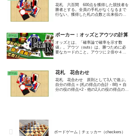
やホテルを建設することで他のプレイヤ
花札 六百間 600点を獲得した競技者を
ーから高額なレンタル料を徴収して資産
勝者とする。全員の手札がなくなるまで
を増やす。最終的に、他のプレイヤーを
行ない、獲得した札の点数と出来役の点
全て破産させることを目的とする。
数の合計を自分の得点とする。ゲームす
る毎に繰り返し、先に600点獲得した競技
者が勝者となる。 手七の場六 場六の
手七 「光札」と「梅に鴬」 「梅に
ポーカー：オッズとアウツの計算
ゲーム
鴬」を除き、桐の色違いのカス札 短冊
オッズとは、「確率論で確率を示す数
札 カス札 ローカルルール 鬼札 ビ
値」。アウツ（outs）は、勝つために必
キ
要なカードのこと。アウツに２倍や４倍
を掛けて、「２倍と４倍の法則」と言
う。インプライドオッズとは、「隠れた
オッズ」で、次のターン以降に相手方か
ら引き出せるリターンを考慮したオッ
花札 花合わせ
ゲーム
ズ。リバースインプライドオッズとは、
花札 花合わせ 原則として3人で遊ぶ。
欲しいカードが完成した場合にも、さら
自分の得点 = (札の得点の合計 - 88) + 自
に強いハンドを相手方が持っていて、ど
分の役の得点×2 - 他の2人の役の得点の合
のくらい負けるかを表したもの。
計 札の得点は、88を引いたあとにマイ
ナスの人が2人あったら、2人は自分の負
け分の点数を得点がプラスの人に支払
う。 松桐坊主 七短 六短 表菅原
くさ 藤シマ 雨シマ 桐シマ
ボードゲーム｜チェッカー（checkers）