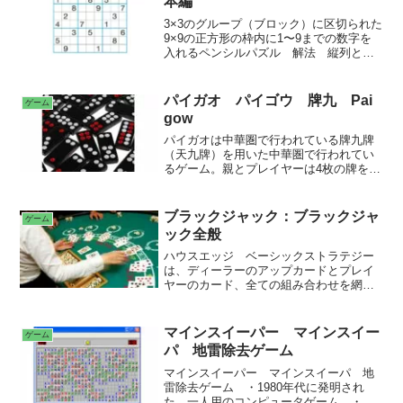
本編
3×3のグループ（ブロック）に区切られた
9×9の正方形の枠内に1〜9までの数字を
入れるペンシルパズル 解法 縦列と横
行での数字の特定 レーザービーム照
射 二国同盟 三国同盟 X-ウイング｜
たすき掛け｜長方形 Skyscraper
パイガオ パイゴウ 牌九 Pai
ゲーム
Finned Skyscraper XY-ウイング
gow
パイガオは中華圏で行われている牌九牌
（天九牌）を用いた中華圏で行われてい
るゲーム。親とプレイヤーは4枚の牌を受
け取り、それを2枚ずつ2組の手に分け
る。パイゴウは役、役がなければ牌の合
計が9に近いほど強くなる。2枚の合計が9
ブラックジャック：ブラックジャ
ゲーム
より大きい場合は下一桁だけを使う。中
ック全般
国パイガオ パイゴウ 牌九 中国ドミノ
「Pai gow」 牌九牌（天九牌） 文牌22
ハウスエッジ ベーシックストラテジー
枚、武牌10枚 ボー(BO) ウォン(WONG)
は、ディーラーのアップカードとプレイ
ゴン(GONG) 高九(HIGH-NINE)
ヤーのカード、全ての組み合わせを網羅
して、最善の選択が一目でわかるよう
に、まとめられている基本戦略。スプリ
ット ダブルダウン サレンダー イン
マインスイーパー マインスイー
ゲーム
シュアランス カウンティング
パ 地雷除去ゲーム
マインスイーパー マインスイーパ 地
雷除去ゲーム ・1980年代に発明され
た、一人用のコンピュータゲーム。・マ