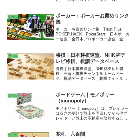
インスイーパともいう。・地雷除去ゲー
ム。・正方形のマスが敷き詰められた長
方形のフィールドから構成されてい
ポーカー：ポーカーお薦めリンク
ゲーム
る。・それぞれのマスは開けることがで
集
きるが、地雷の置かれているマスを開け
ると負けとなる。
ポーカーお薦めリンク集 Trust Plus
POKER HACK PokerStars 日本ポーカ
ー連盟 全日本プロポーカー協会 全日
本ポーカー選手権 世界のヨコサワ じ
ぇいそる ピョコタン プロギャンブラ
ー ポーカーライフ
将棋｜日本将棋連盟、NHK杯テ
ゲーム
レビ将棋、棋譜データベース
将棋｜日本将棋連盟、NHK杯テレビ将
棋、囲碁・将棋チャンネルホームペー
ジ、棋譜データベース、将棋タイトルの
序列、棋士の序列、入玉、持将棋 ３月
のライオン 中学生でプロ棋士としてデ
ビューした桐山零は、東京の下町に一人
ボードゲーム｜モノポリー
ゲーム
で暮らしている。幼い頃に交通事故で家
（monopoly）
族を失い、父の友人である棋士の幸田に
引き取られたが、自分のせいで幸田家に
モノポリー（monopoly）は、プレイヤー
亀裂が入り、家を出るしかなかったから
は双六の要領で盤上を周回しながら他プ
だ。
レイヤーと盤上の不動産を取引すること
により同一グループを揃える。土地は全
部で22か所、鉄道は4か所、公共会社であ
る電力会社と水道会社が各1か所ある。家
花札 六百間
ゲーム