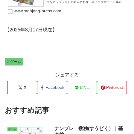
クなピップ（点）の組み合わせ。場に出されている牌の両
端の数字どちらかと同じ数字をくっつけることで、手牌を
場に出すことができる。 ・バックギャモンは、基本的に
www.mahjong-press.com
2人で遊ぶ戦略性のある「すごろく」。2個のダイス（サイ
コロ）を振って、盤上に配置された双方15個の駒（チェッ
カー）を進め、相手より先に自分のすべてのコマをゴール
させる。 ・トランプは各マーク13枚、ジョーカーを除い
て全部で52枚。スペード、ハート、ダイヤ、クラブの４種
類。 ・チェスは、白と黒の駒をお互いに動かして争うゲ
【2025年8月17日現在】
ーム。相手の「キング」を追いつめた方の勝ちにな
る。 ・世界最古のボードゲーム。
ゲーム
シェアする
X
Facebook
LINE
Pinterest
おすすめ記事
ナンプレ 数独(すうどく）｜基
ゲーム