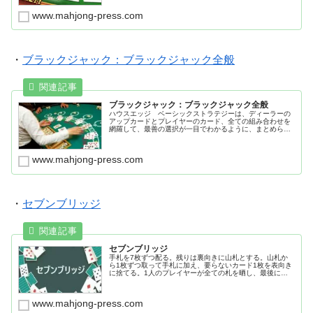
www.mahjong-press.com
・
ブラックジャック：ブラックジャック全般
ブラックジャック：ブラックジャック全般
ハウスエッジ ベーシックストラテジーは、ディーラーの
アップカードとプレイヤーのカード、全ての組み合わせを
網羅して、最善の選択が一目でわかるように、まとめられ
ている基本戦略。スプリット ダブルダウン サレンダ
ー インシュアランス カウンティング
www.mahjong-press.com
・
セブンブリッジ
セブンブリッジ
手札を7枚ずつ配る。残りは裏向きに山札とする。山札か
ら1枚ずつ取って手札に加え、要らないカード1枚を表向き
に捨てる。1人のプレイヤーが全ての札を晒し、最後にカ
ードを1枚捨てて上がればラウンドが終了する。メルド
（手札をさらすこと） メルドできる付け札 セイム（ポ
ン）、カット（チー） 戦略｜早上がりを目指す、相手の
www.mahjong-press.com
手を妨害する、点数を抑える