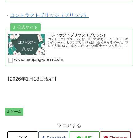
・
コントラクトブリッジ（ブリッジ）
コントラクトブリッジ（ブリッジ）
コントラクトブリッジとは、切り札のあるトリックテイキ
ングゲーム。セブンブリッジとは、全く異なるゲーム。プ
レイ人数は4人。向かい合ったもの同士がペアを組み、自
らの手札を元に2人でとれるトリック数の合計を類推し、
ビッドにより攻撃側ペア・守備側ペアを決める。攻撃側で
主とならない側のプレイヤーは、最初のリードの後手札を
www.mahjong-press.com
晒す。これをダミーと呼び、そのカードは主となる側が指
定して出すことになる。13回のトリックのうち、攻撃側が
宣言した以上のトリックを取れれば勝利となり、宣言した
だけの点数を獲得し、宣言した以上の分についてはボーナ
スとして点数を獲得する。
【2026年1月18日現在】
ゲーム
シェアする