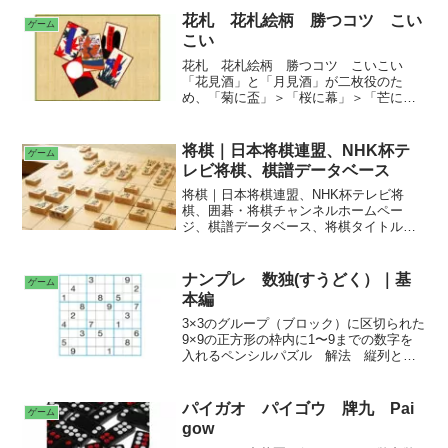
る牌の両端の数字どちらかと同じ数字を
くっつけることで、手牌を場に出すこと
花札 花札絵柄 勝つコツ こい
ゲーム
ができる。 ・バックギャモンは、基本
こい
的に2人で遊ぶ戦略性のある「すごろ
く」。2個のダイス（サイコロ）を振っ
花札 花札絵柄 勝つコツ こいこい
て、盤上に配置された双方15個の駒（チ
「花見酒」と「月見酒」が二枚役のた
ェッカー）を進め、相手より先に自分の
め、「菊に盃」＞「桜に幕」＞「芒に
すべてのコマをゴールさせる。 ・トラ
月」を優先的に取る。光札の優先順位
ンプは各マーク13枚、ジョーカーを除い
は、「桜に幕」＞「芒に月」＞「松に
て全部で52枚。スペード、ハート、ダイ
鶴」＞「桐に鳳凰」＞「柳に小野道風」
将棋｜日本将棋連盟、NHK杯テ
ゲーム
ヤ、クラブの４種類。 ・チェスは、白
の順番。「桜に幕」は、赤短阻止のた
レビ将棋、棋譜データベース
と黒の駒をお互いに動かして争うゲー
め、「芒に月」より優先する。 親、胴
ム。相手の「キング」を追いつめた方の
二、ビキの決め方 共通ルール 五光
将棋｜日本将棋連盟、NHK杯テレビ将
勝ちになる。 ・世界最古のボードゲー
四光 雨四光 三光 青短 赤短 猪鹿
棋、囲碁・将棋チャンネルホームペー
ム。
蝶 花見で一杯、月見で一杯 短冊 タ
ジ、棋譜データベース、将棋タイトルの
ネ カス くっつき 手四
序列、棋士の序列、入玉、持将棋 ３月
のライオン 中学生でプロ棋士としてデ
ビューした桐山零は、東京の下町に一人
ナンプレ 数独(すうどく）｜基
ゲーム
で暮らしている。幼い頃に交通事故で家
本編
族を失い、父の友人である棋士の幸田に
引き取られたが、自分のせいで幸田家に
3×3のグループ（ブロック）に区切られた
亀裂が入り、家を出るしかなかったから
9×9の正方形の枠内に1〜9までの数字を
だ。
入れるペンシルパズル 解法 縦列と横
行での数字の特定 レーザービーム照
射 二国同盟 三国同盟 X-ウイング｜
たすき掛け｜長方形 Skyscraper
パイガオ パイゴウ 牌九 Pai
ゲーム
Finned Skyscraper XY-ウイング
gow