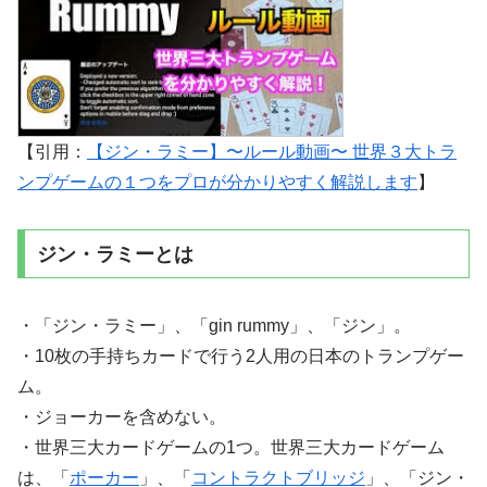
【引用：
【ジン・ラミー】〜ルール動画〜 世界３大トラ
ンプゲームの１つをプロが分かりやすく解説します
】
ジン・ラミーとは
・「ジン・ラミー」、「gin rummy」、「ジン」。
・10枚の手持ちカードで行う2人用の日本のトランプゲー
ム。
・ジョーカーを含めない。
・世界三大カードゲームの1つ。世界三大カードゲーム
は、「
ポーカー
」、「
コントラクトブリッジ
」、「ジン・