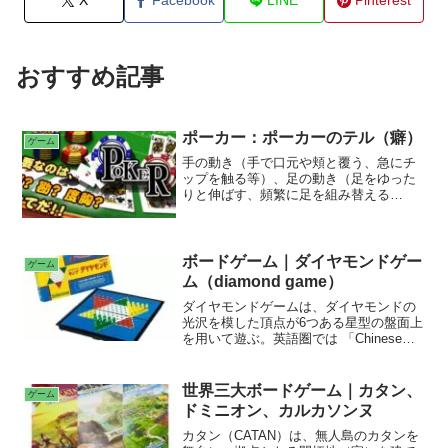
X
Facebook
LINE
Pinterest
おすすめ記事
ポーカー：ポーカーのテル（癖）
ゲーム
手の動き（手で口元や頬と覆う、急にチ
ップを触る等）、足の動き（足をゆった
りと伸ばす、頻繁に足を組み替える
等）、姿勢（前のめり、後ろにもたれて
いる等）、目の動き（カードを見たとき
の反応、カードの二度見、じっと見る
等）、口（会話が増える、黙り込む
ボードゲーム｜ダイヤモンドゲー
ゲーム
等）、呼吸（浅い呼吸、深い呼吸等）、
ム（diamond game）
表情（ニコニコ顔、自然な微笑等）、速
ダイヤモンドゲームは、ダイヤモンドの
度（素早いコール、連番のカードをじっ
光沢を模した頂点が6つある星型の盤面上
くり確認する等）
を用いて遊ぶ。英語圏では 「Chinese
checkers」という。駒を動かす順番は緑
（青）→赤→黄の順である。子駒は相
手、味方関係なく線に沿っていれば、子
世界三大ボードゲーム｜カタン、
ゲーム
駒1つ分だけ跳び越えられる。また、跳び
ドミニオン、カルカソンヌ
越えた後に子駒が1つ分空いていれば、連
続して跳び越えられる。この連続して跳
カタン（CATAN）は、無人島のカタンを