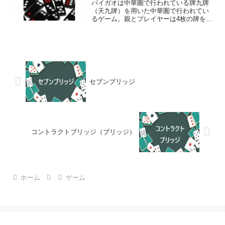
パイガオは中華圏で行われている牌九牌
（天九牌）を用いた中華圏で行われてい
るゲーム。親とプレイヤーは4枚の牌を受
け取り、それを2枚ずつ2組の手に分け
る。パイゴウは役、役がなければ牌の合
計が9に近いほど強くなる。2枚の合計が9
より大きい場合は下一桁だけを使う。中
国パイガオ パイゴウ 牌九 中国ドミノ
「Pai gow」 牌九牌（天九牌） 文牌22
枚、武牌10枚 ボー(BO) ウォン(WONG)
セブンブリッジ
ゴン(GONG) 高九(HIGH-NINE)
コントラクトブリッジ（ブリッジ）
ホーム
ゲーム