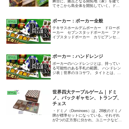
び越える操作がこのゲームの醍醐味であ
舞台に、拠点となる開拓地（家）を建て
る。子駒は王駒を跳び越えられない。
てそこから島全体を開拓していく。ドミ
ニオン（dominion）とは、地域や領土の
統治権、支配権などの意味があり、プレ
イヤーは小国の領主として自分の領土を
ポーカー：ポーカー全般
ゲーム
拡張していき、最終的に最も多くの領地
テキサスホールデムポーカー ドローポ
を手にしたプレイヤーの勝利となる。カ
ーカー セブンスタッドポーカー ファ
ルカソンヌ（Carcassonne）は、古代ロ
イブスタッドポーカー カリビアンセブ
ーマ時代、フランスの要塞都市カルカソ
ンスタッドポーカー
ンヌをモチーフにしたゲームで、地形タ
イルの内スタート用に用意されているタ
イルを置き、各プレイヤーは手下のコマ
ポーカー：ハンドレンジ
を7つ持つ。
ゲーム
ポーカーのハンドレンジとは、持ってい
る可能性のある手札の範囲。 ハンドレン
ジ表｜世界のヨコサワ。 タイトとは、勝
率の見込みが高い場合に勝負すること。
ルースとは、勝率の見込みが高くない場
合でも勝負すること。タイトアグレッシ
ブ、タイトパッシブ、ルースアグレッシ
世界四大テーブルゲーム｜ドミ
ゲーム
ブ、ルースパッシブ、ファストプレイ、
ノ、バックギャモン、トランプ、
スロープレイ、プレイスタイルの変化。
チェス
・ドミノ（Dominoes）は、28枚のドミノ
牌が標準セットになっている。それぞれ
が2つの正方形に分かれ、ユニークなピッ
プ（点）の組み合わせ。場に出されてい