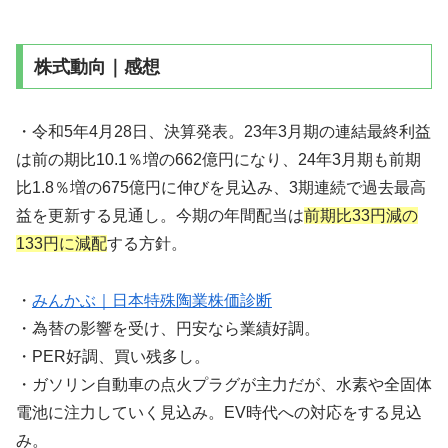
株式動向｜感想
・令和5年4月28日、決算発表。23年3月期の連結最終利益
は前の期比10.1％増の662億円になり、24年3月期も前期
比1.8％増の675億円に伸びを見込み、3期連続で過去最高
益を更新する見通し。今期の年間配当は
前期比33円減の
133円に減配
する方針。
・
みんかぶ｜日本特殊陶業株価診断
・為替の影響を受け、円安なら業績好調。
・PER好調、買い残多し。
・ガソリン自動車の点火プラグが主力だが、水素や全固体
電池に注力していく見込み。EV時代への対応をする見込
み。