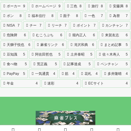
ポーカー
9
ホームページ
9
三色
8
旅行
8
安藤満
8
ポン
8
福本信行
8
面子
8
一色
7
為替
7
NISA
7
チー
7
リーチ
7
ポイント
7
カンチャン
7
危険牌
6
むこうぶち
6
堀内正人
6
来賀友志
6
天獅子悦也
6
麻雀リンク
6
滝沢和典
6
まとめ記事
5
豆知識
5
阿佐田哲也
5
土井泰昭
5
佐々木寿人
5
食べ物
5
荒正義
5
記事達成
5
ペンチャン
5
PayPay
5
一気通貫
4
筋
4
花札
4
多井隆晴
4
年金
4
迷彩
4
ECサイト
4