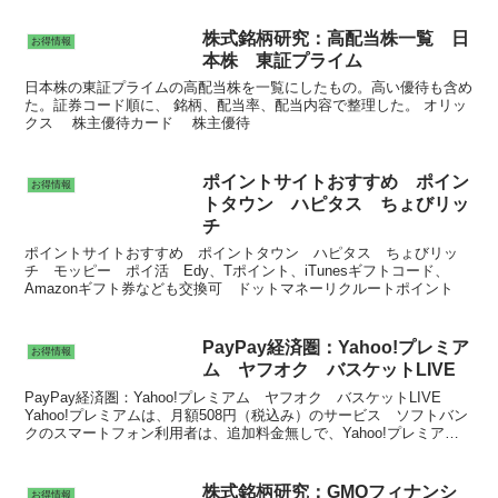
株式銘柄研究：高配当株一覧 日
お得情報
本株 東証プライム
日本株の東証プライムの高配当株を一覧にしたもの。高い優待も含め
た。証券コード順に、 銘柄、配当率、配当内容で整理した。 オリッ
クス 株主優待カード 株主優待
ポイントサイトおすすめ ポイン
お得情報
トタウン ハピタス ちょびリッ
チ
ポイントサイトおすすめ ポイントタウン ハピタス ちょびリッ
チ モッピー ポイ活 Edy、Tポイント、iTunesギフトコード、
Amazonギフト券なども交換可 ドットマネーリクルートポイント
PayPay経済圏：Yahoo!プレミア
お得情報
ム ヤフオク バスケットLIVE
PayPay経済圏：Yahoo!プレミアム ヤフオク バスケットLIVE
Yahoo!プレミアムは、月額508円（税込み）のサービス ソフトバン
クのスマートフォン利用者は、追加料金無しで、Yahoo!プレミアム
会員になれる。
株式銘柄研究：GMOフィナンシ
お得情報