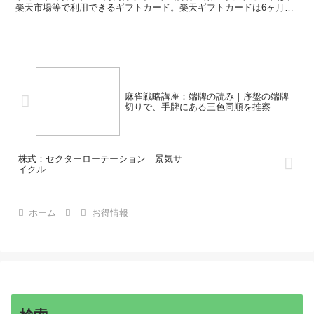
楽天市場等で利用できるギフトカード。楽天ギフトカードは6ヶ月以
内に有効化しないと失効する。金額固定タイプと楽天バリアブルカー
ド（金額指定タイプ）の2種類 POSAカード Point of Sales
Activation 楽天キャッシュは、楽天ペイ等で利用できる電子マネ
ー。楽天キャッシュは、楽天ペイなど楽天のたくさんのサービスで利
用できるオンライン電子マネー。ファミペイで楽天ギフトカードから
楽天ペイチャージまで
麻雀戦略講座：端牌の読み｜序盤の端牌
切りで、手牌にある三色同順を推察
株式：セクターローテーション 景気サ
イクル
ホーム
お得情報