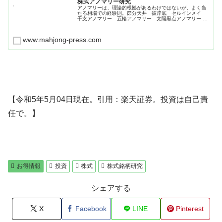
株式アノマリー研究
アノマリーは、理論的根拠があるわけではないが、よく当
たる相場での経験則。節分天井 彼岸底 セルインメイ
干支アノマリー 五輪アノマリー 太陽黒点アノマリー 米
国大統領選とＮＹダウ騰落率。
www.mahjong-press.com
【令和5年5月04日現在。引用：楽天証券。投資は自己責
任で。】
お得情報
投資
株式
株式銘柄研究
シェアする
X
Facebook
LINE
Pinterest