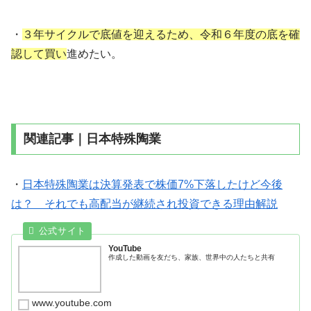
・
３年サイクルで底値を迎えるため、令和６年度の底を確
認して買い
進めたい。
関連記事｜日本特殊陶業
・
日本特殊陶業は決算発表で株価7%下落したけど今後
は？ それでも高配当が継続され投資できる理由解説
YouTube
作成した動画を友だち、家族、世界中の人たちと共有
www.youtube.com