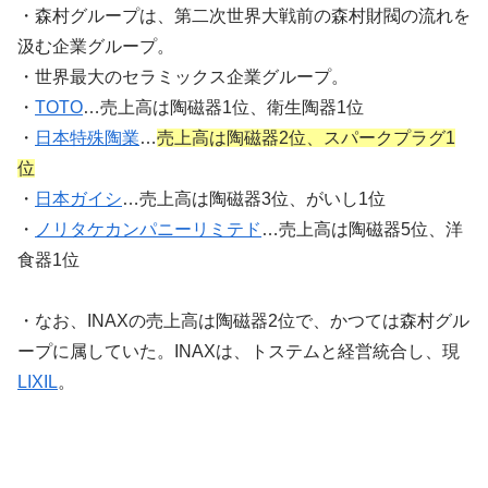
・森村グループは、第二次世界大戦前の森村財閥の流れを
汲む企業グループ。
・世界最大のセラミックス企業グループ。
・
TOTO
…売上高は陶磁器1位、衛生陶器1位
・
日本特殊陶業
…
売上高は陶磁器2位、スパークプラグ1
位
・
日本ガイシ
…売上高は陶磁器3位、がいし1位
・
ノリタケカンパニーリミテド
…売上高は陶磁器5位、洋
食器1位
・なお、INAXの売上高は陶磁器2位で、かつては森村グル
ープに属していた。INAXは、トステムと経営統合し、現
LIXIL
。