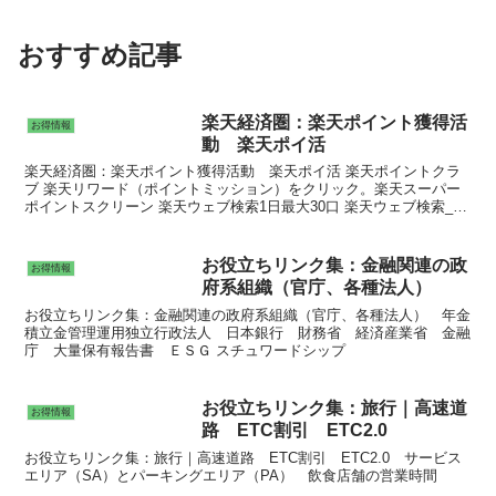
おすすめ記事
楽天経済圏：楽天ポイント獲得活
お得情報
動 楽天ポイ活
楽天経済圏：楽天ポイント獲得活動 楽天ポイ活 楽天ポイントクラ
ブ 楽天リワード（ポイントミッション）をクリック。楽天スーパー
ポイントスクリーン 楽天ウェブ検索1日最大30口 楽天ウェブ検索_楽
天市場２倍キャンペーン 楽天e-navi 楽天銀行 楽天メルマガ 楽天ポイ
ントモール スマートニュース
お役立ちリンク集：金融関連の政
お得情報
府系組織（官庁、各種法人）
お役立ちリンク集：金融関連の政府系組織（官庁、各種法人） 年金
積立金管理運用独立行政法人 日本銀行 財務省 経済産業省 金融
庁 大量保有報告書 ＥＳＧ スチュワードシップ
お役立ちリンク集：旅行｜高速道
お得情報
路 ETC割引 ETC2.0
お役立ちリンク集：旅行｜高速道路 ETC割引 ETC2.0 サービス
エリア（SA）とパーキングエリア（PA） 飲食店舗の営業時間