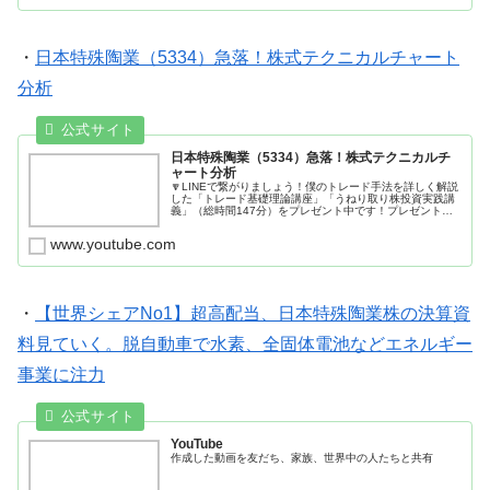
・
日本特殊陶業（5334）急落！株式テクニカルチャート
分析
日本特殊陶業（5334）急落！株式テクニカルチ
ャート分析
🔽LINEで繋がりましょう！僕のトレード手法を詳しく解説
した「トレード基礎理論講座」「うねり取り株投資実践講
義」（総時間147分）をプレゼント中です！プレゼント受
け取りはコチラから→ 🔽僕がメインで利用している仮想
通貨取引所「Bybit」の...
www.youtube.com
・
【世界シェアNo1】超高配当、日本特殊陶業株の決算資
料見ていく。脱自動車で水素、全固体電池などエネルギー
事業に注力
YouTube
作成した動画を友だち、家族、世界中の人たちと共有