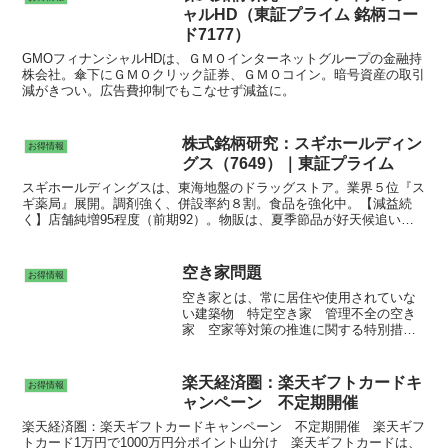
ャルHD（東証プライム 銘柄コー
ド7177）
GMOフィナンシャルHDは、ＧＭＯインターネットグループの金融持
株会社。傘下にＧＭＯクリック証券、ＧＭＯコイン。暗号資産の取引
減がきつい。広告費抑制でもこなせず減益に。
株式銘柄研究：スギホールディン
お得情報
グス（7649）｜東証プライム
スギホールディングスは、東海地盤のドラッグストア。業界５位『ス
ギ薬局』展開。調剤強く、併設率約８割。食品を強化中。【減益続
く】店舗純増95程度（前期92）。物販は、夏季節品が好天候追い風
に好調。が、好採算のＯＴＣの出足鈍い。調剤は仕入れ交渉厳しく採
算悪化。店舗改装費用や水道光熱費増もあり、連続営業減益。配当維
持。
空き家問題
お得情報
空き家とは、常に居住や使用されていな
い建築物 特定空き家 管理不全の空き
家 空家等対策の推進に関する特別措置
法 特定空家の指定→自治体から改善勧
告→固定資産税が６倍になる場合がある
→命令違反→最大50万円以下の過料→代
楽天経済圏：楽天ギフトカードキ
お得情報
執行（行政による解体、確定判決なしで
ャンペーン 不定期開催
費用徴収）。
楽天経済圏：楽天ギフトカードキャンペーン 不定期開催 楽天ギフ
トカード1万円で1000万円分ポイント山分け 楽天ギフトカードは、