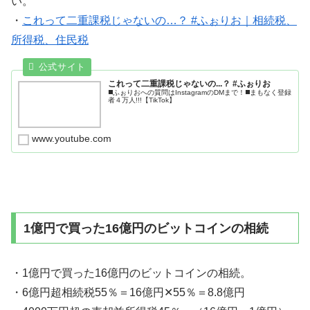
い。
・
これって二重課税じゃないの…？ #ふぉりお｜相続税、
所得税、住民税
これって二重課税じゃないの...？ #ふぉりお
◼️ふぉりおへの質問はInstagramのDMまで！◼️まもなく登録
者４万人!!!【TikTok】
www.youtube.com
1億円で買った16億円のビットコインの相続
・1億円で買った16億円のビットコインの相続。
・6億円超相続税55％＝16億円✕55％＝8.8億円