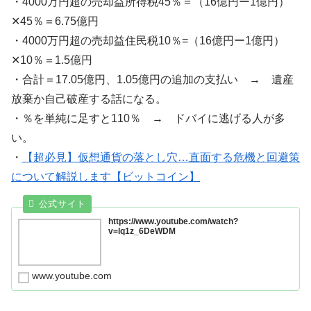
・4000万円超の売却益所得税45％＝（16億円ー1億円）
✕45％＝6.75億円
・4000万円超の売却益住民税10％=（16億円ー1億円）
✕10％＝1.5億円
・合計＝17.05億円、1.05億円の追加の支払い → 遺産
放棄か自己破産する話になる。
・％を単純に足すと110％ → ドバイに逃げる人が多
い。
・
【超必見】仮想通貨の落とし穴…直面する危機と回避策
について解説します【ビットコイン】
https://www.youtube.com/watch?
v=lq1z_6DeWDM
www.youtube.com