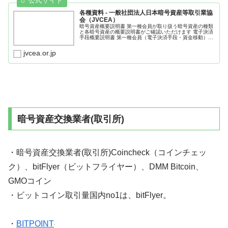
各種資料 - 一般社団法人日本暗号資産等取引業協
会（JVCEA）
暗号資産概要説明書 第一種会員が取り扱う暗号資産の種類
と各暗号資産の概要説明書がご確認いただけます 電子決済
手段概要説明書 第一種会員（電子決済手段・資金移動）が
取り扱う電子決済手段の種類と各電子決済手段の概要説明
書をご
jvcea.or.jp
暗号資産交換業者(取引所)
・暗号資産交換業者(取引所)Coincheck（コインチェッ
ク）、bitFlyer（ビットフライヤー）、DMM Bitcoin、
GMOコイン
・ビットコイン取引量国内no1は、bitFlyer。
・
BITPOINT