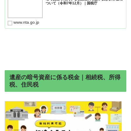
ついて（令和7年12月）｜国税庁
www.nta.go.jp
遺産の暗号資産に係る税金｜相続税、所得
税、住民税