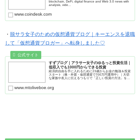
blockchain, DeFi, digital finance and Web 3.0 news with
analysis, vide...
www.coindesk.com
・
脱サラ女子のための仮想通貨ブログ｜キーエンスを退職
して「仮想通貨ブロガー」へ転身しました♡
すずブログ｜アラサー女子のゆるっと投資生活｜
低収入でも1000円からできる投資
経済的自由を手に入れるために23歳からお金の勉強＆投資
スタート（株・外貨・仮想通貨で700万円運用中）｜大切
な家族や友人に伝えるつもりで「正しい投資の方法」をお
届けします♪
www.mtoliveboe.org