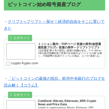
ビットコイン始め暗号資産ブログ
・
クリプト≒フリプト – 探せ！経済的自由をそこに置いて
きた
ミッション案内：TOPページ 投資の美学(仮想通
貨投資ブログ) - 投資の美学～クリプトフリプト
"法定通貨"数十年の歴史に崩壊の危機が迫る。ﾘｰﾏﾝ,ｺﾛﾅｼｮｯ
ｸ等の経済危機対策で世界の中央銀行は"パンドラの箱"を開
く。不換紙幣の乱刷でインフレが進み、人々の"資産≒お
札"の価値は目減りした。貧富の格差は拡大し、退廃・自暴
自棄論が蔓延...
crypto-frypto.com
・
「ビットコインの最後の抵抗」欧州中央銀行のブログを
読み解く【コラム】
CoinDesk: Bitcoin, Ethereum, XRP, Crypto
News and Price Data
Leader in cryptocurrency, Bitcoin, Ethereum, XRP,