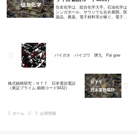
理が入る。
住友化学は、総合化学大手。石油化学は
シンガポール、サウジでも合弁展開。医
薬品、農薬、電子材料等が稼ぐ。電子材
料がディスプレー用数量下振れで後退。
石化は市況軟化をサウジ合弁好調で補え
ず。医薬反落。ただ、車用が後半復調。
農薬が南米軸に上振れ底上げ。前号より
営業減益幅縮小。為替差益一転増。増収
増益を予想。
パイガオ パイゴウ 牌九 Pai gow
株式銘柄研究：ＮＴＴ 日本電信電話
（東証プライム 銘柄コード9432）
ホーム
お得情報