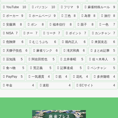
YouTube
10
パソコン
10
フリマ
9
麻雀特殊ルール
9
ポーカー
9
ホームページ
9
三色
8
為替
8
旅行
8
安藤満
8
ポン
8
福本信行
8
面子
8
一色
7
NISA
7
チー
7
リーチ
7
ポイント
7
カンチャン
7
危険牌
6
むこうぶち
6
堀内正人
6
来賀友志
6
天獅子悦也
6
麻雀リンク
6
滝沢和典
6
まとめ記事
5
豆知識
5
阿佐田哲也
5
土井泰昭
5
佐々木寿人
5
食べ物
5
荒正義
5
記事達成
5
ペンチャン
5
PayPay
5
一気通貫
4
筋
4
花札
4
多井隆晴
4
年金
4
迷彩
4
ECサイト
4