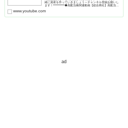
緒に資産を作っていきましょう～チャンネル登録お願いし
ます！**********◆高配当株関連動画【総合商社】高配当な
4大商社を比べて買い時を考えてみる（三菱商事、伊藤忠
www.youtube.com
商事、三井物産、住友...
ad