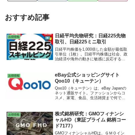
おすすめ記事
日経平均先物研究：日経225先物
お得情報
取引、日経225ミニ取引
日経平均株価を1,000倍した金額が最低取
引単位（1枚）。日経平均株価は社会、政
治経済や海外の動きに敏感に反応するの
で、経済ニュース等を見れば個別銘柄よ
りも動向が分かりやすい。日経225先物取
引、日経225ミニ取引 SQアノマリー
eBay公式ショッピングサイト
お得情報
ミニ日経225先物、日経225mini
Qoo10（キューテン）
Qoo10（キューテン）は、eBay Japanの
ネット通販サイト。ファッションからコ
スメ、家電、食品、生活雑貨まで何でも
クーポンで割引。ポイント還元いつも最
安値でお届け。他ECサイトで販売してい
る価格より安く購入できる。2020年12
株式銘柄研究：GMOフィナンシ
お得情報
月、会員数が1,750万人を突破。
ャルHD（東証プライム 銘柄コー
ド7177）
GMOフィナンシャルHDは、ＧＭＯイン