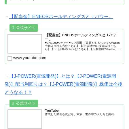
・
【配当金】ENEOSホールディングスとＪパワー。
【配当金】ENEOSホールディングスとＪパワ
ー。
#ENEOS#jパワー #ルネ岩田 【書籍やおもちゃをAmazon
で購入される方はこちら】【SBI証券の口座開設はこち
ら】【SBI証券のiDeCoはこちら】【ルネ岩田のTwitter】
【サブチャンネル】【プロフィール】ルネ岩田 (特撮芸
人...
www.youtube.com
・
【J-POWER(電源開発)】とは？【J-POWER(電源開
発)】配当利回りは？【J-POWER(電源開発)】株価は今後
どうなる！？
YouTube
作成した動画を友だち、家族、世界中の人たちと共有