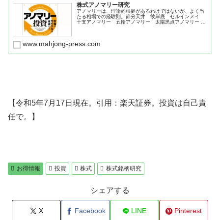
株式アノマリー研究
アノマリーは、理論的根拠があるわけではないが、よく当
たる相場での経験則。節分天井 彼岸底 セルインメイ
干支アノマリー 五輪アノマリー 太陽黒点アノマリー 米
国大統領選とＮＹダウ騰落率。
www.mahjong-press.com
【令和5年7月17日現在。引用：楽天証券。投資は自己責
任で。】
お得情報
投資
株式
株式銘柄研究
シェアする
X
Facebook
LINE
Pinterest