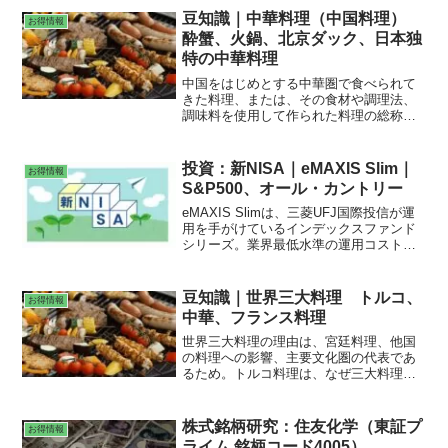
肉を串に刺して焼いた料理。ヒュムス：
豆知識｜中華料理（中国料理）
お得情報
ひよこ豆や練りごま、ニンニクなどをペ
酔蟹、火鍋、北京ダック、日本独
ースト状にしたディップ。パンや野菜に
特の中華料理
添えて食べる。サバサンド、トルコ紅茶
（チャイ）、トルココーヒー 、ドンドゥ
中国をはじめとする中華圏で食べられて
ルマ（トルコアイス）、サーレップ
きた料理、または、その食材や調理法、
調味料を使用して作られた料理の総称。
世界三大料理の一つ。上海料理、広東料
理、北京料理、四川料理。酔蟹は、上海
蟹を花椒、生姜などといっしょに紹興酒
投資：新NISA｜eMAXIS Slim｜
お得情報
の甕に漬け込んだもの。火鍋は、火にか
S&P500、オール・カントリー
けて煮込みながら食べる鍋料理。宮保鶏
丁は、賽の目切りにした鶏肉を油で炒め
eMAXIS Slimは、三菱UFJ国際投信が運
て火を通し、唐辛子、豆板醤、米酢、砂
用を手がけているインデックスファンド
糖を加え、ピーナッツや白ネギと共に炒
シリーズ。業界最低水準の運用コストを
めた料理。日本独特の中華料理を出す店
将来にわたってめざし続けるファンド。
は、餃子の王将、味仙。
米国株式（S&P500）は、米国S&P500指
数に連動する投資。全世界株式（オー
豆知識｜世界三大料理 トルコ、
お得情報
ル・カントリー）は、日本を含む先進国
中華、フランス料理
および新興国の株式市場の値動きに連動
して投資。米国約60％。「オルカン」と
世界三大料理の理由は、宮廷料理、他国
言われている。
の料理への影響、主要文化圏の代表であ
るため。トルコ料理は、なぜ三大料理に
入っているか。世界五大料理は諸説あ
る。日本料理、フランス料理、イタリア
料理、スペイン料理、中国料理。インド
株式銘柄研究：住友化学（東証プ
お得情報
料理が入る。韓国料理が入る。ペルー料
ライム 銘柄コード4005）