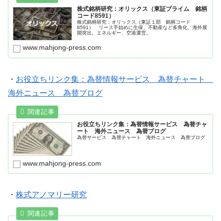
株式銘柄研究：オリックス（東証プライム 銘柄
コード8591）
株式銘柄研究：オリックス（東証１部 銘柄コード
8591） リース手始めに生保、不動産など多角化、海外展
開突出。エネルギー、空港運営。
www.mahjong-press.com
・
お役立ちリンク集：為替情報サービス 為替チャート
海外ニュース 為替ブログ
お役立ちリンク集：為替情報サービス 為替チャ
ート 海外ニュース 為替ブログ
為替サービス 為替チャート 海外ニュース 為替ブログ
www.mahjong-press.com
・
株式アノマリー研究