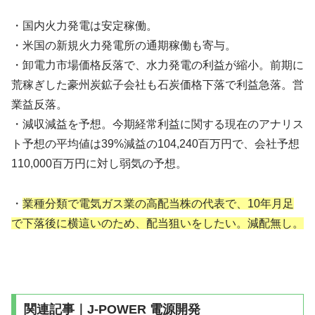
・国内火力発電は安定稼働。
・米国の新規火力発電所の通期稼働も寄与。
・卸電力市場価格反落で、水力発電の利益が縮小。前期に
荒稼ぎした豪州炭鉱子会社も石炭価格下落で利益急落。営
業益反落。
・減収減益を予想。今期経常利益に関する現在のアナリス
ト予想の平均値は39%減益の104,240百万円で、会社予想
110,000百万円に対し弱気の予想。
・
業種分類で電気ガス業の高配当株の代表で、10年月足
で下落後に横這いのため、配当狙いをしたい。減配無し。
関連記事｜J-POWER 電源開発