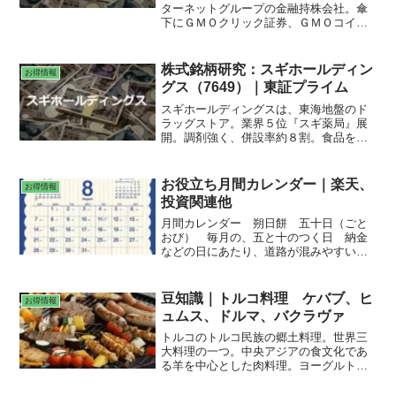
ターネットグループの金融持株会社。傘
下にＧＭＯクリック証券、ＧＭＯコイ
ン。暗号資産の取引減がきつい。広告費
抑制でもこなせず減益に。
株式銘柄研究：スギホールディン
お得情報
グス（7649）｜東証プライム
スギホールディングスは、東海地盤のド
ラッグストア。業界５位『スギ薬局』展
開。調剤強く、併設率約８割。食品を強
化中。【減益続く】店舗純増95程度（前
期92）。物販は、夏季節品が好天候追い
風に好調。が、好採算のＯＴＣの出足鈍
お役立ち月間カレンダー｜楽天、
お得情報
い。調剤は仕入れ交渉厳しく採算悪化。
投資関連他
店舗改装費用や水道光熱費増もあり、連
続営業減益。配当維持。
月間カレンダー 朔日餅 五十日（ごと
おび） 毎月の、五と十のつく日 納金
などの日にあたり、道路が混みやすいと
される。 平日の定休日 営業時間 郵
便局：ゆうゆう窓口 銀行：三菱UFJ銀
行 ATM引出手数料
豆知識｜トルコ料理 ケバブ、ヒ
お得情報
ュムス、ドルマ、バクラヴァ
トルコのトルコ民族の郷土料理。世界三
大料理の一つ。中央アジアの食文化であ
る羊を中心とした肉料理。ヨーグルトや
ナッツ類を料理として使う。黒海、地中
海などの海産物を利用する。ケバブ：羊