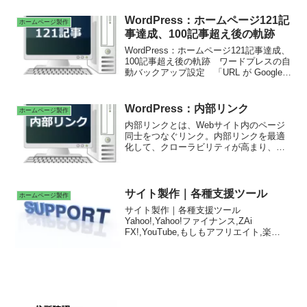
ページの短縮版URLを任意の文字列で作
成できる機能。Broken Link Checkerで、
WordPress：ホームページ121記
ホームページ製作
YouTubeのリンクのURLを修正
事達成、100記事超え後の軌跡
WordPress：Broken Link Checker｜
YouTubeカスタムURLへのリンク更新・
WordPress：ホームページ121記事達成、
短く覚えやすいURLがあることで、オン
100記事超え後の軌跡 ワードプレスの自
ライン署名の発信力や拡散力が高まる。
動バックアップ設定 「URL が Google
に登録されていません」の対処方法
WordPress：内部リンク
ホームページ製作
内部リンクとは、Webサイト内のページ
同士をつなぐリンク。内部リンクを最適
化して、クローラビリティが高まり、イ
ンデックスされやすくなり、SEOの良い
効果により、検索上位になる。関連性の
ある良質なページを増やすことにより、
リンク元とリンク先の両ページの品質が
サイト製作｜各種支援ツール
ホームページ製作
高まる。ユーザーの利便性が上がる。読
サイト製作｜各種支援ツール
者の離脱を減らす効果がある。滞在時間
Yahoo!,Yahoo!ファイナンス,ZAi
が長くなり、Googleからの評価が高くな
FX!,YouTube,もしもアフリエイト,楽
る。
天,amazon,KADOKAWA直営電子書籍サ
イト BOOK☆WALKER, カテゴリ｜ホー
ムページ製作