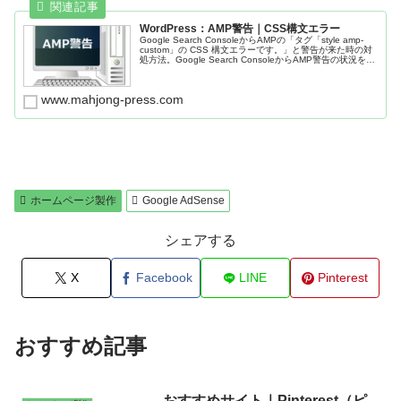
WordPress：AMP警告｜CSS構文エラー
Google Search ConsoleからAMPの「タグ「style amp-
custom」の CSS 構文エラーです。」と警告が来た時の対
処方法。Google Search ConsoleからAMP警告の状況を確
認。Cocoon 設定で、「キャッシュ削除」する。他の対応
方法も様々ある。
www.mahjong-press.com
ホームページ製作
Google AdSense
シェアする
X
Facebook
LINE
Pinterest
おすすめ記事
おすすめサイト｜Pinterest（ピ