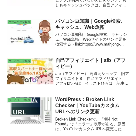
ピングが利用できるかんたんリンク。も
しもキャッシュバックは、自己アフィリ
エイト登録。楽天プレミアムカード 楽
天カード 中古買取サイトBUY王 楽器
の買取屋さん スカパー！ WOWOW
パソコン豆知識｜Google検索、
ホームページ製作
お名前.com リショップナビ外壁塗装
キャッシュ、Web魚拓
プロパンガス料金比較サイトenepi(エネ
ピ) ソフトバンク光。
パソコン豆知識｜Google検索、キャッシ
ュ、Web魚拓 Webサイトのリンク元を
検索する（link:https://www.mahjong-
press.com/）
自己アフィリエイト｜afb（アフ
ホームページ製作
ィビー）
afb（アフィビー） 高還元ショップ 旧ア
フィリエイトＢ 自己アフィリエイト
アフィbひろば イラストひろば 記事ひ
ろば
WordPress：Broken Link
ホームページ製作
Checker｜YouTubeカスタム
URLへのリンク更新
Broken Link Checkerで、「404 Not
Found」で「エラー」表示がある。原因
は、YouTubeカスタムURLへ変更したた
め。カスタムURL機能は、発信者が署名