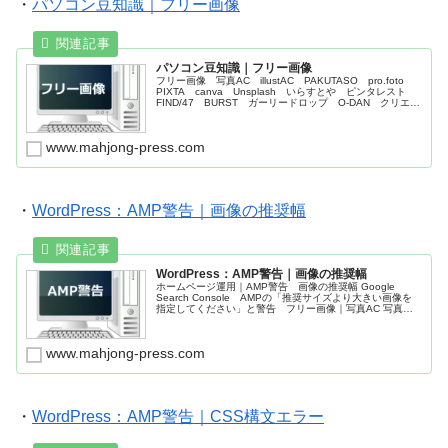
・
パソコン豆知識｜フリー画像
パソコン豆知識｜フリー画像
フリー画像 写真AC illustAC PAKUTASO pro.foto
PIXTA canva Unsplash いらすとや ピンタレスト
FIND/47 BURST ガーリードロップ O-DAN クリエイ
ティブ・コモンズ・ライセンス（CCライセンス） 著作
権、肖像権、パブリシティ侵害
www.mahjong-press.com
・
WordPress：AMP警告｜画像の推奨幅
WordPress：AMP警告｜画像の推奨幅
ホームページ運用｜AMP警告 画像の推奨幅 Google
Search Console AMPの「推奨サイズより大きい画像を
指定してください」と警告 フリー画像｜写真AC 写真の
フリー素材サイト PAKUTASO pro.foto PIXTA
www.mahjong-press.com
・
WordPress：AMP警告｜CSS構文エラー