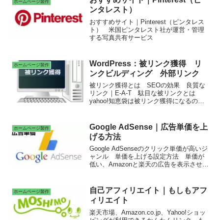
ホームページ製作
ンタレスト）
おすすめサイト｜Pinterest（ピンタレス
ト） 米国ピンタレスト社が運営・管理
する写真共有サービス
WordPress：被リンク獲得 リ
ホームページ製作
ンクビルディング 外部リンク
被リンク獲得とは SEOの効果 良質な
リンク｜E-A-T 駄目な被リンクとは
yahoo!知恵袋は被リンク獲得になるの
か OKWAVEの被リンク獲得 Google –
ブックマークへ登録 newspicks（ニュー
スピックス）へ登録 Pinterest（ピンタ
Google AdSense｜広告単価を上
ホームページ製作
レスト）へ登録 Wantedly（ウォンテッ
げる方法
ドリー）へ登録 はてなブログ、はてな
ブックマークへ登録
Google AdSenseのクリック単価が高いジ
ャンル 単価を上げる設定方法 単価が
低い、Amazonと楽天の広告を表示させな
い 「criteo」をブロックする 広告表示
位置
自己アフィリエイト｜もしもアフ
ホームページ製作
ィリエイト
楽天市場、Amazon.co.jp、Yahoo!ショッ