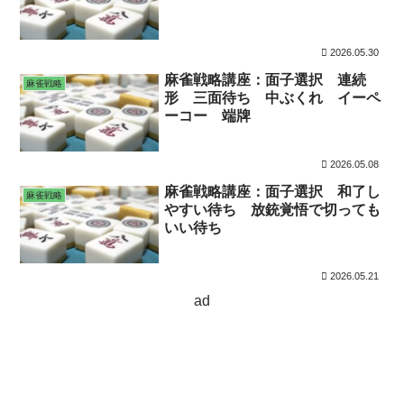
2026.05.30
麻雀戦略講座：面子選択 連続
麻雀戦略
形 三面待ち 中ぶくれ イーペ
ーコー 端牌
2026.05.08
麻雀戦略講座：面子選択 和了し
麻雀戦略
やすい待ち 放銃覚悟で切っても
いい待ち
2026.05.21
ad