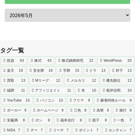
タグ一覧
投資
63
株式
43
株式銘柄研究
22
WordPress
20
楽天
19
安全牌
16
字牌
15
ドラ
13
対子
13
買取
13
Mリーグ
12
メルカリ
12
優先順位
12
端牌
11
アフィリエイト
11
本
10
嶺岸信明
10
YouTube
10
パソコン
10
フリマ
9
麻雀特殊ルール
9
ポーカー
9
ホームページ
9
三色
8
為替
8
旅行
8
安藤満
8
ポン
8
福本信行
8
面子
8
一色
7
NISA
7
チー
7
リーチ
7
ポイント
7
カンチャン
7