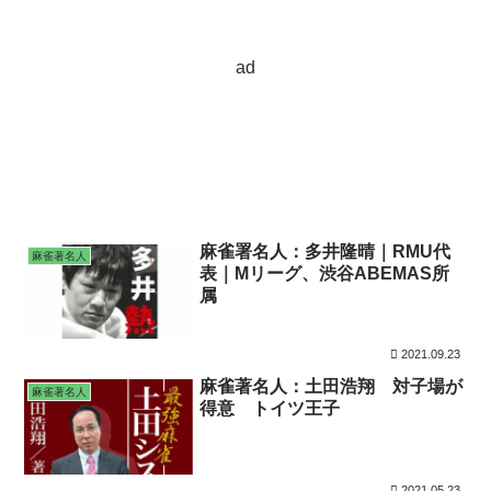
ad
麻雀署名人：多井隆晴｜RMU代
麻雀著名人
表｜Mリーグ、渋谷ABEMAS所
属
2021.09.23
麻雀著名人：土田浩翔 対子場が
麻雀著名人
得意 トイツ王子
2021.05.23