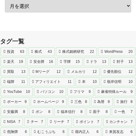
タグ一覧
投資
63
株式
43
株式銘柄研究
22
WordPress
20
楽天
19
安全牌
16
字牌
15
ドラ
13
対子
13
買取
13
Mリーグ
12
メルカリ
12
優先順位
12
端牌
11
アフィリエイト
11
本
10
嶺岸信明
10
YouTube
10
パソコン
10
フリマ
9
麻雀特殊ルール
9
ポーカー
9
ホームページ
9
三色
8
為替
8
旅行
8
安藤満
8
ポン
8
福本信行
8
面子
8
一色
7
NISA
7
チー
7
リーチ
7
ポイント
7
カンチャン
7
危険牌
6
むこうぶち
6
堀内正人
6
来賀友志
6